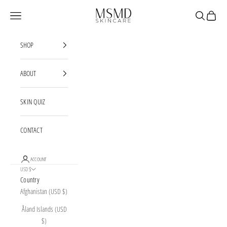
Skip to content
Michael Schwartz MD
Open navigation menu
Open search
Open car
SHOP
ABOUT
SKIN QUIZ
CONTACT
ACCOUNT
USD $
Country
Afghanistan (USD $)
Åland Islands (USD
$)