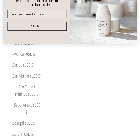
exclusive offers for email
subscribers only!
Qatar (USD $)
Réunion (USD $)
SUBMIT
Romania (USD $)
Russia (USD $)
Rwanda (USD $)
Samoa (USD $)
San Marino (USD $)
São Tomé &
Príncipe (USD $)
Saudi Arabia (USD
$)
Senegal (USD $)
Serbia (USD $)